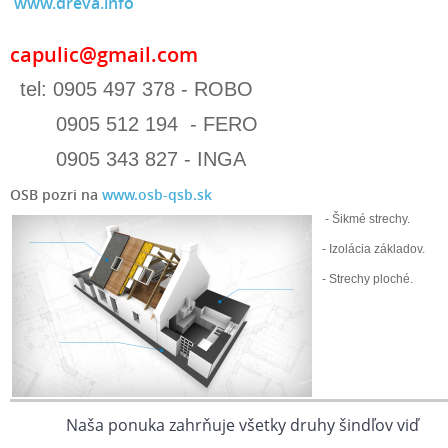
www.dreva.info
capulic@gmail.com
tel: 0905 497 378 - ROBO
0905 512 194 - FERO
0905 343 827 - INGA
OSB pozri na
www.osb-qsb.sk
- Šikmé strechy.
- Izolácia základov.
- Strechy ploché.
Naša ponuka zahrňuje všetky druhy šindľov viď