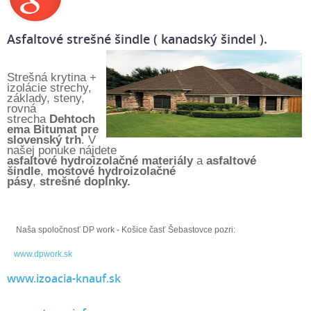
Asfaltové strešné šindle
( kanadský šindel ).
Strešná krytina +
izolácie strechy,
základy, steny,
rovná
strecha
Dehtoch
ema Bitumat pre
slovenský trh
. V
našej ponuke nájdete
asfaltové hydroizolačné materiály
a
asfaltové
šindle
,
mostové hydroizolačné
pásy
,
strešné doplnky.
Naša spoločnosť DP work - Košice časť Šebastovce pozri:
www.dpwork.sk
www.izoacia-knauf.sk