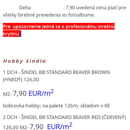
Delta - 7,90 uvedená cena platí pre
všetky farebné prevedenia vo fotoalbume.
Pre upozornenie jedná sa o profesionálnu strešnú
krytinu
.
H o b b y š i n d l e:
1 DCH - ŠINDEL BB STANDARD BEAVER BROWN
(HNEDÝ) 126,00
2
7,90
EUR/m
M2-
bobrovka hobby; na palete 126m; skladom v KE
2 DCH - ŠINDEL BB STANDARD BEAVER RED (ČERVENÝ)
2
7,90
EUR/m
126,00 M2-