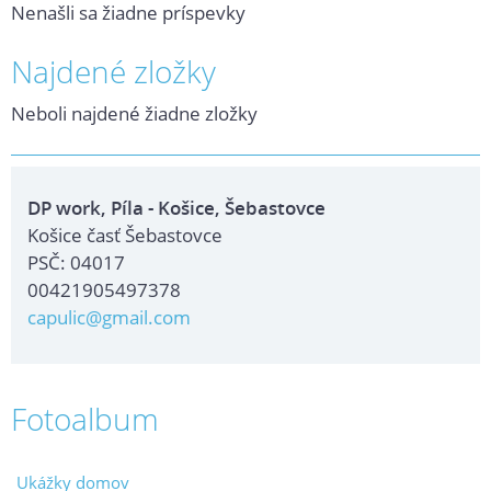
Nenašli sa žiadne príspevky
Najdené zložky
Neboli najdené žiadne zložky
DP work, Píla - Košice, Šebastovce
Košice časť Šebastovce
PSČ: 04017
00421905497378
capulic@gmail.com
Fotoalbum
Ukážky domov