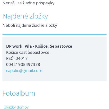
Nenašli sa žiadne príspevky
Najdené zložky
Neboli najdené žiadne zložky
DP work, Píla - Košice, Šebastovce
Košice časť Šebastovce
PSČ: 04017
00421905497378
capulic@gmail.com
Fotoalbum
Ukážky domov