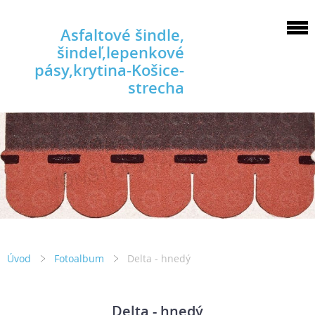
Asfaltové šindle,
šindeľ,lepenkové
pásy,krytina-Košice-
strecha
Úvod
Fotoalbum
Delta - hnedý
Delta - hnedý