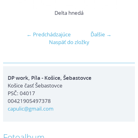
Delta hnedá
← Predchádzajúce
Ďalšie →
Naspäť do zložky
DP work, Píla - Košice, Šebastovce
Košice časť Šebastovce
PSČ: 04017
00421905497378
capulic@gmail.com
Fotoalbum