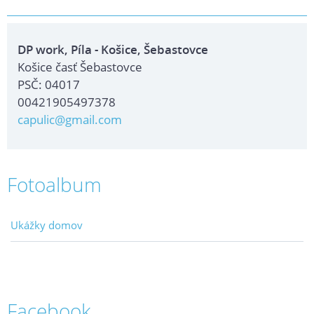
DP work, Píla - Košice, Šebastovce
Košice časť Šebastovce
PSČ: 04017
00421905497378
capulic@gmail.com
Fotoalbum
Ukážky domov
Facebook