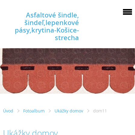
Asfaltové šindle,
šindeľ,lepenkové
pásy,krytina-Košice-
strecha
Úvod
Fotoalbum
Ukážky domov
dom11
Ukážky domov