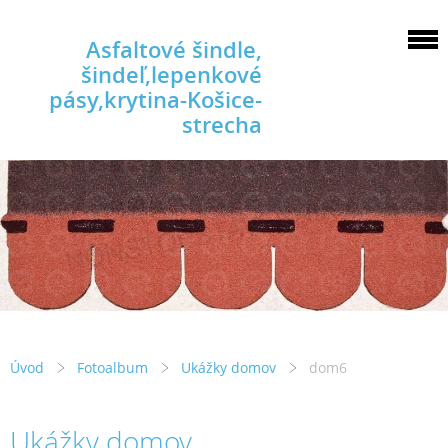
Asfaltové šindle,
šindeľ,lepenkové
pásy,krytina-Košice-
strecha
Úvod
Fotoalbum
Ukážky domov
dom6
Ukážky domov