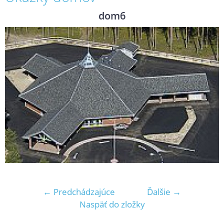
dom6
← Predchádzajúce
Ďalšie →
Naspäť do zložky